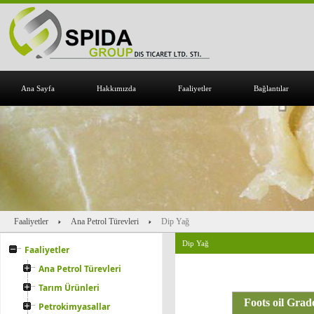
Ana Sayfa
Hakkımızda
Faaliyetler
Bağlantılar
Faaliyetler
Ana Petrol Türevleri
Dip Yağ
Dip Yağ
Faaliyetler
Ana Petrol Türevleri
Tarım Ürünleri
Foots oil Grad
Petrokimyasallar