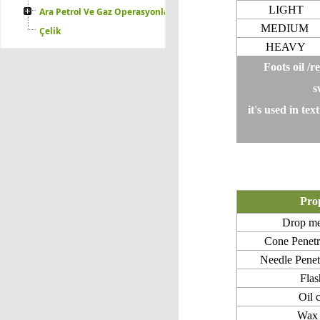
LIGHT
Ara Petrol Ve Gaz Operasyonları
MEDIUM
Çelik
HEAVY
Foots oil /
s
it's used in tex
Pro
Drop me
Cone Penet
Needle Pene
Flas
Oil 
Wax 