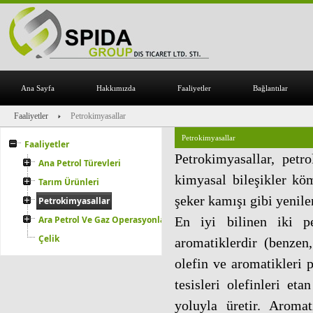
Ana Sayfa
Hakkımızda
Faaliyetler
Bağlantılar
Faaliyetler
Petrokimyasallar
Petrokimyasallar
Faaliyetler
Petrokimyasallar, petro
Ana Petrol Türevleri
kimyasal bileşikler kö
Tarım Ürünleri
şeker kamışı gibi yenile
Petrokimyasallar
Ara Petrol Ve Gaz Operasyonları
En iyi bilinen iki pe
Çelik
aromatiklerdir (benzen,
olefin ve aromatikleri p
tesisleri olefinleri et
yoluyla üretir. Aromat