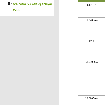
Ara Petrol Ve Gaz Operasyonları
GRADE
Çelik
LL0209AA
LL0209KJ
LL0209UA
LL0205AA