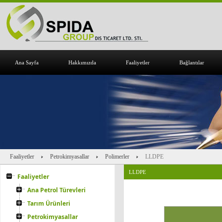
Ana Sayfa
Hakkımızda
Faaliyetler
Bağlantılar
Faaliyetler
Petrokimyasallar
Polimerler
LLDPE
LLDPE
Faaliyetler
Ana Petrol Türevleri
Tarım Ürünleri
Petrokimyasallar