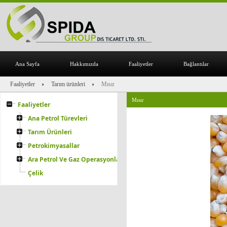
Ana Sayfa
Hakkımızda
Faaliyetler
Bağlantılar
Faaliyetler
Tarım ürünleri
Mısır
Mısır
Faaliyetler
Ana Petrol Türevleri
Tarım Ürünleri
Petrokimyasallar
Ara Petrol Ve Gaz Operasyonları
Çelik