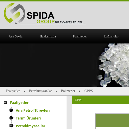
Ana Sayfa
Hakkımızda
Faaliyetler
Bağlantılar
Faaliyetler
Petrokimyasallar
Polimerler
GPPS
GPPS
Faaliyetler
Ana Petrol Türevleri
Tarım Ürünleri
Petrokimyasallar